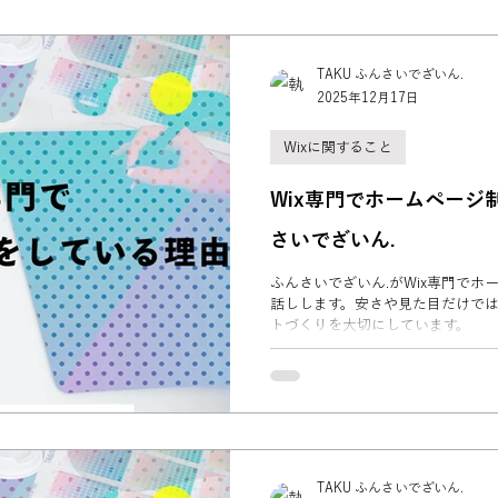
TAKU ふんさいでざいん.
2025年12月17日
Wixに関すること
Wix専門でホームページ
さいでざいん.
ふんさいでざいん.がWix専門で
話しします。安さや見た目だけで
トづくりを大切にしています。
TAKU ふんさいでざいん.