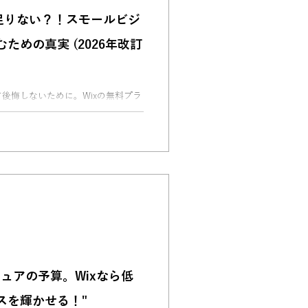
足りない？！スモールビジ
ための真実 (2026年改訂
後悔しないために。Wixの無料プラ
に“次へ進むべき”ポイントをわかり
ュアの予算。Wixなら低
スを輝かせる！"