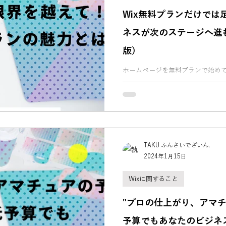
Wix無料プランだけでは
ネスが次のステージへ進む
版)
ホームページを無料プランで始めて
ンの制限と、スモールビジネス向け
やすく解説します。
TAKU ふんさいでざいん.
2024年1月15日
Wixに関すること
"プロの仕上がり、アマチ
予算でもあなたのビジネ