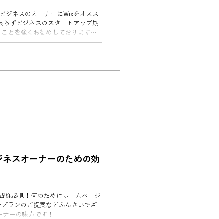
ビジネスのオーナーにWixをオスス
に限らずビジネスのスタートアップ期
ることを強くお勧めしております！
低予算で解決する方法をまとめてみま
ジネスオーナーのための効
の皆様必見！何のためにホームページ
作プランのご提案などふんさいでざ
ーナーの味方です！