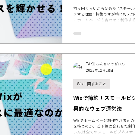
前々回くらいから始めた "スモール
メする理由" 特集ですが特にWix
にホームページも合わせて制作す
今回はWixのホームページ制作を
した。
TAKU ふんさいでざいん.
2023年12月18日
Wixに関すること
Wixで節約！スモールビ
果的なウェブ運営法
Wixでホームページ制作をお考え
を持つのか、ご予算に合わせた制
いん.は全てのスモールビジネスオ