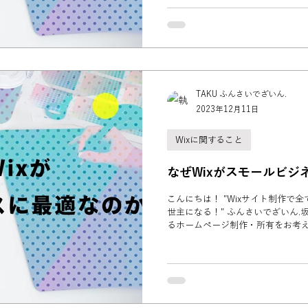
TAKU ふんさいでざいん.
2023年12月11日
Wixに関すること
なぜWixがスモールビジ
こんにちは！ "Wixサイト制作で
世主になる！" ふんさいでざいん.坂本です。 ご自身
るホームページ制作・所有をお考
でそこに予算を割けないとお考え
となっております。