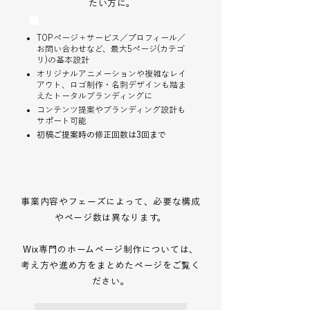
たい方に。
TOPページ＋サービス／プロフィール／
お問い合わせなど、最大5ページ(カテゴ
リ)の基本設計
オリジナルアニメーションや複雑なレイ
アウト、ロゴ制作・名刺デザインも踏ま
えたトータルブランディングに
コンテンツ提案やブランディング設計も
サポート可能
​初稿ご提案時の修正回数は3回まで
事業内容やフェーズによって、必要な構成
やページ数は異なります。
Wix専門のホームページ制作については、
考え方や進め方をまとめたページをご覧く
ださい。