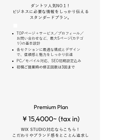
ダントツ人気NO.1！
ビジネスに必要な情報をしっかり伝える
スタンダードプラン。
TOPページ＋サービス／プロフィール／
お問い合わせなど、最大5ページ(カテゴ
リ)の基本設計
各セクションに最適な構成とデザイン
で、信頼感と魅力をしっかり伝達
PC／モバイル対応、SEO初期設定込み
​初稿ご提案時の修正回数は3回まで
Premium Plan
¥ 15,4000~ (tax in)
WIX STUDIO対応ならこちら！
こだわりやブランド感をとことん追求し