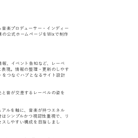
る音楽プロデューサー・インディー
の公式ホームページをWixで制作
情報、イベント告知など、レーベ
に表現。情報の整理・更新のしやす
トをつなぐハブとなるサイト設計
」──光と音が交差するレーベルの姿を
ュアルを軸に、音楽が持つエネル
計はシンプルかつ視認性重視で、リ
セスしやすい構成を目指しまし