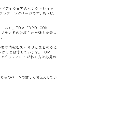
ンドアイウェアのセレクトショッ
のランディングページです。Wixビル
）。TOM FORD ICON
て、ブランドの洗練された魅力を最大
た。
必要な情報をスッキリとまとめるこ
かりと訴求しています。TOM
やアイウェアにこだわる方は必見の
こちら
のページで詳しくお伝えしてい