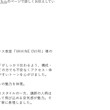
こちら
のページで詳しくお伝えしてい
室「VAHINE OVIRI」様の
。
ドがしっかり伝わるよう、構成・
ての方でも不安なくアクセス・体
やすいトーンを心がけました。
ルの魅力を体現。
ススタイルの一方、講師の人柄は
して飛び込める空気感が魅力。そ
丁寧に表現しました。