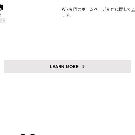
様
Wix専門のホームページ制作に関して
ル
ます。
イト
LEARN MORE