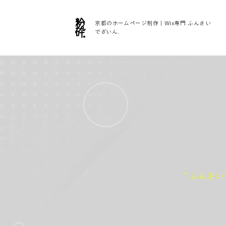
京都のホームページ制作｜Wix専門 ふんさい
でざいん.
" ふんさい