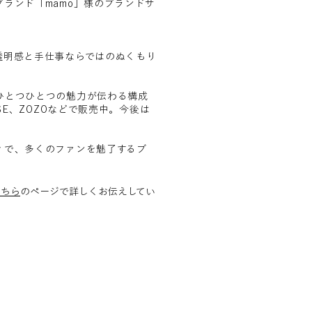
ランド「mamo」様のブランドサ
透明感と手仕事ならではのぬくもり
ひとつひとつの魅力が伝わる構成
SE、ZOZOなどで販売中。今後は
。
ィで、多くのファンを魅了するブ
こちら
のページで詳しくお伝えしてい