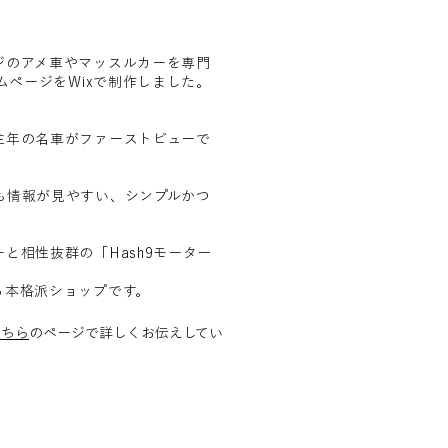
ジのアメ車やマッスルカーを専門
ムページをWixで制作しました。
往年の名車がファーストビューで
も情報が見やすい、シンプルかつ
と相性抜群の「Hash9モーター
る本格派ショップです。
こちら
のページで詳しくお伝えしてい