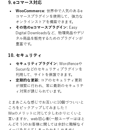
9. 
eコマース対応
WooCommerce:
 世界中で人気のあるe
コマースプラグインを使用して、強力な
オンラインストアを構築できます。
その他のeコマースプラグイン:
 Easy 
Digital Downloadsなど、物理商品やデジ
タル商品を販売するためのプラグインが
豊富です。
10. 
セキュリティ
セキュリティプラグイン:
 Wordfenceや
Sucuriなどのセキュリティプラグインを
利用して、サイトを保護できます。
定期的な更新:
 コアのセキュリティ更新
が頻繁に行われ、常に最新のセキュリテ
ィ対策が講じられています。
とまあこんな感じでお互いに10個づついいと
ころをピックアップしてみました！
Wixのメリットに対して少しわかりにくいと
言いますか、web初心者(一般ユーザーはほと
んどそう)のお客様に関しては余計に難解なイ
メージを与えてしまったかもしれません。