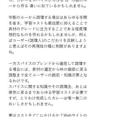
ら、カレーをスパイスから作る or  市販のル
ーから作る 違いに似ているかもしれません。
市販のルーから調理する場合はあらゆる手間
を省き、学習コストも最低限に抑えることで
具材のグレードに注力することである程度理
想的なものを作れるかもしれませんが、例え
ばユーザー(調理人)のこだわりを反映しよう
と思えばその再現性の幅に制限がありますよ
ね。
一方スパイスのブレンドから徹底して調理す
る場合には、素材の選定から味の細部に至る
調整まで全てユーザーの腕前・知識次第とな
るわけです。
スパイスに関する知識やその調理法、あとは
保存に至るまであらゆる学習コストが必要で
すが、とりわけ完成したカレーは唯一無二の
おいしさかもしれません。
要はコストをどこにかけるか？Webサイトの
目的・優先順位をどう設定するか？がプラッ
トフォーム選びの中で重要な動機となるでし
ょう。