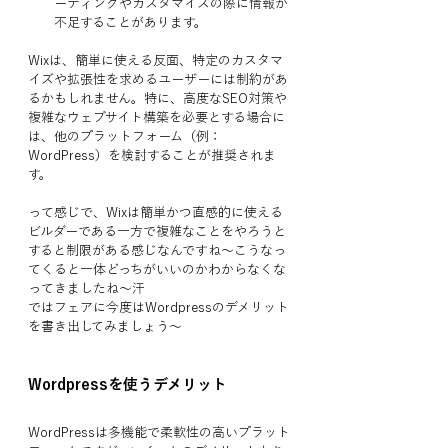
ーティングやカスタマイズの際に情報が
不足することがあります。
Wixは、簡単に使える反面、特定のカスタマ
イズや拡張性を求めるユーザーには制約があ
るかもしれません。特に、高度なSEO対策や
複雑なウェブサイト構築を必要とする場合に
は、他のプラットフォーム（例：
WordPress）を検討することが推奨されま
す。
って感じで、Wixは簡単かつ直感的に使える
ビルダーである一方で複雑なことをやろうと
すると制限がある感じなんですね〜こうなっ
てくると一体どっちがいいのかわからなくな
ってきましたね〜汗
ではフェアに今度はWordpressのデメリット
を書き出してみましょう〜
Wordpressを使うデメリット
WordPressは多機能で柔軟性の高いプラット