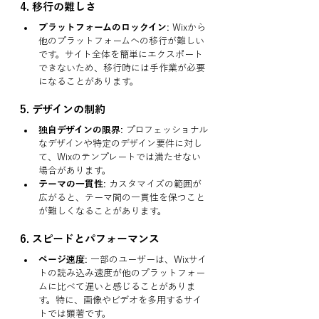
4. 
移行の難しさ
プラットフォームのロックイン:
 Wixから
他のプラットフォームへの移行が難しい
です。サイト全体を簡単にエクスポート
できないため、移行時には手作業が必要
になることがあります。
5. 
デザインの制約
独自デザインの限界:
 プロフェッショナル
なデザインや特定のデザイン要件に対し
て、Wixのテンプレートでは満たせない
場合があります。
テーマの一貫性:
 カスタマイズの範囲が
広がると、テーマ間の一貫性を保つこと
が難しくなることがあります。
6. 
スピードとパフォーマンス
ページ速度:
 一部のユーザーは、Wixサイ
トの読み込み速度が他のプラットフォー
ムに比べて遅いと感じることがありま
す。特に、画像やビデオを多用するサイ
トでは顕著です。