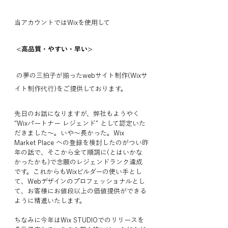
当アカウントではWixを使用して
 <高品質・やすい・早い>
 の夢の三拍子が揃ったwebサイト制作(Wixサ
イト制作代行)をご提供しております。
先日のお話になりますが、弊社もようやく 
"Wixパートナー レジェンド" として認定いた
だきました〜。いや〜長かった。Wix 
Market Place への登録を検討したのがつい昨
年の話で、そこから全て順調に(とはいかな
かったかも)で念願のレジェンドランク達成
です。これからもWixビルダーの使い手とし
て、Webデザインのプロフェッショナルとし
て、お客様にお値段以上の価値提供ができる
ように精進いたします。
ちなみに今年はWix STUDIOでのリリースを