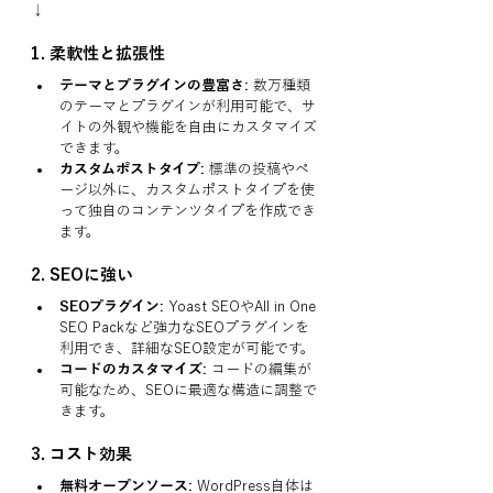
↓
1. 
柔軟性と拡張性
テーマとプラグインの豊富さ:
 数万種類
のテーマとプラグインが利用可能で、サ
イトの外観や機能を自由にカスタマイズ
できます。
カスタムポストタイプ:
 標準の投稿やペ
ージ以外に、カスタムポストタイプを使
って独自のコンテンツタイプを作成でき
ます。
2. 
SEOに強い
SEOプラグイン:
 Yoast SEOやAll in One 
SEO Packなど強力なSEOプラグインを
利用でき、詳細なSEO設定が可能です。
コードのカスタマイズ:
 コードの編集が
可能なため、SEOに最適な構造に調整で
きます。
3. 
コスト効果
無料オープンソース:
 WordPress自体は